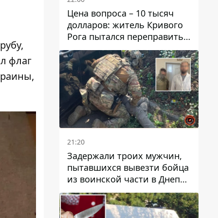
Цена вопроса – 10 тысяч
долларов: житель Кривого
Рога пытался переправить
рубу,
мужчину в Словакию
л флаг
краины,
21:20
Задержали троих мужчин,
пытавшихся вывезти бойца
из воинской части в Днепр
за 7 тысяч долларов: среди
них был врач