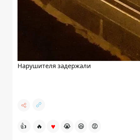
Нарушителя задержали
♥
👍
🔥
😭
😆
😡