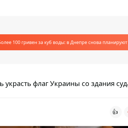
Более 100 гривен за куб воды: в Днепре снова планирую
 украсть флаг Украины со здания суд
👍