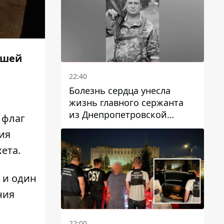
ашей
22:40
Болезнь сердца унесла
жизнь главного сержанта
из Днепропетровской
 флаг
области Юрия Свистуна
ия
ета.
 и один
ния
22:00