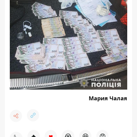
Мария Чалая
♥
🔥
😭
😆
😡