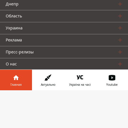
Днепр
Область
Украина
Реклама
Пресс-релизы
О нас
Главная
Актуально
Україна на часі
Youtube
Информатор в
Скачать
телефоне
👉
Информатор проекты
Информатор
Информатор
Информатор
Украина
Киев
Авто