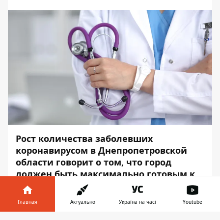
Рост количества заболевших
коронавирусом в Днепропетровской
области говорит о том, что город
должен быть максимально готовым к
борьбе с заболеванием - начиная от
закупки масок и дезинфекторов и
Главная
Актуально
Україна на часі
Youtube
заканчивая обустройством больниц.