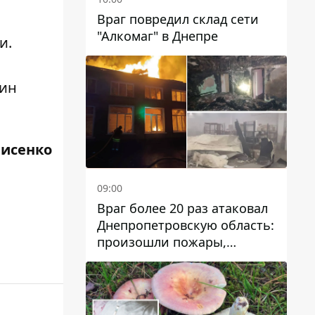
Враг повредил склад сети
"Алкомаг" в Днепре
и.
дин
рисенко
09:00
Враг более 20 раз атаковал
Днепропетровскую область:
произошли пожары,
повреждены дома,
инфраструктура и авто