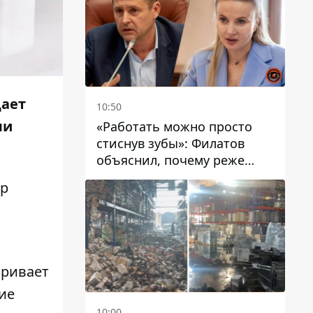
щает
10:50
ли
«Работать можно просто
стиснув зубы»: Филатов
объяснил, почему реже
пишет в соцсетях и
ор
раскритиковал медийность
чиновников
тривает
ние
10:00