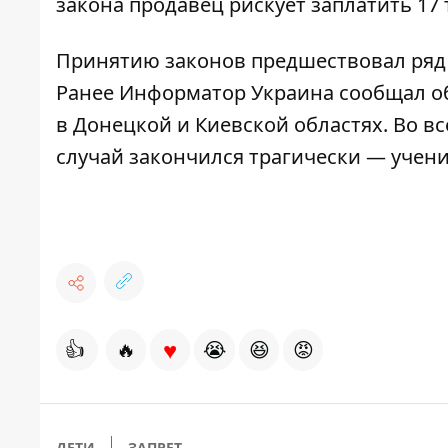
закона продавец рискует заплатить 17 
Принятию законов предшествовал ряд 
Ранее
Информатор Украина
сообщал о
в
Донецкой
и
Киевской
областях. Во вс
случай закончился трагически —
учени
♥
👍
🔥
😭
😆
😡
ДЕТИ
ЗАПРЕТ