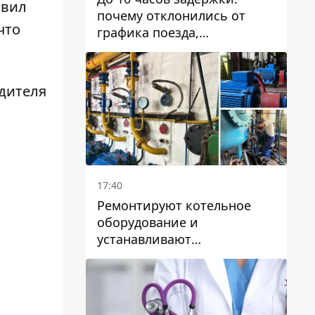
авил
почему отклонились от
что
графика поезда,
курсирующие через Днепр
и область
одителя
17:40
Ремонтируют котельное
оборудование и
устанавливают
генераторные установки:
как в Днепре готовятся к
отопительному сезону