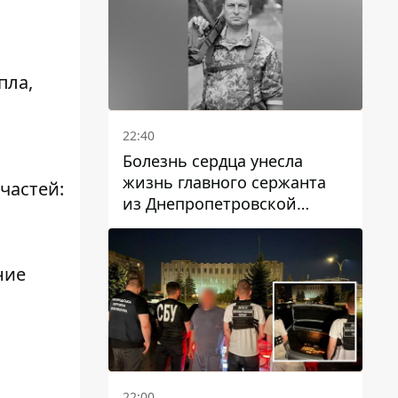
пла,
22:40
Болезнь сердца унесла
жизнь главного сержанта
 частей:
из Днепропетровской
области Юрия Свистуна
ние
22:00