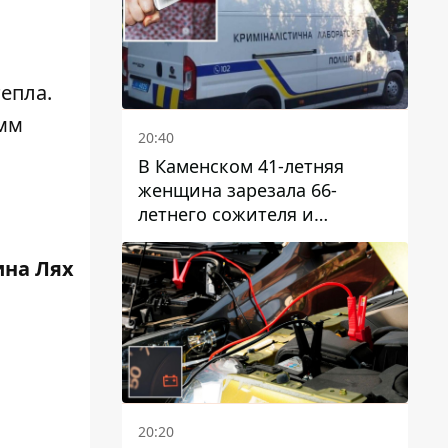
епла.
умм
20:40
В Каменском 41-летняя
женщина зарезала 66-
летнего сожителя и
пыталась обмануть
полицейских
ина Лях
20:20