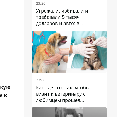
23:20
Угрожали, избивали и
требовали 5 тысяч
долларов и авто: в
Павлограде задержали двух
мужчин
23:00
скую
Как сделать так, чтобы
визит к ветеринару с
е к
любимцем прошел
спокойно: простые советы