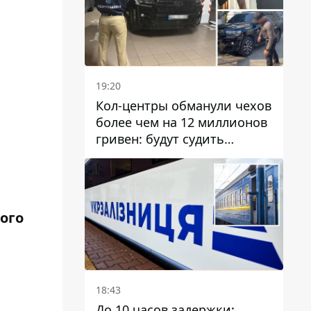
19:20
Кол-центры обманули чехов
более чем на 12 миллионов
гривен: будут судить
днепрянина,
организовавшего
транснациональную
преступную организацию
ого
18:43
До 10 часов задержки: