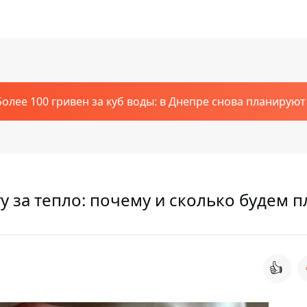
Более 100 гривен за куб воды: в Днепре снова планирую
у за тепло: почему и сколько будем п
👍