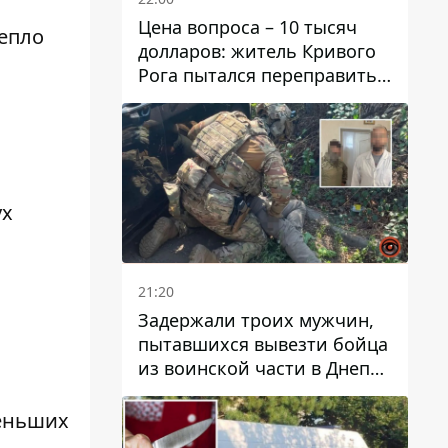
Цена вопроса – 10 тысяч
тепло
долларов: житель Кривого
Рога пытался переправить
мужчину в Словакию
ух
21:20
Задержали троих мужчин,
пытавшихся вывезти бойца
из воинской части в Днепр
за 7 тысяч долларов: среди
них был врач
меньших