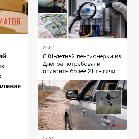
20:02
ий
С 81-летней пенсионерки из
Днепра потребовали
ых
оплатить более 21 тысячи
х
гривен за "вмешательство в
еления
работу счетчика"
18:31