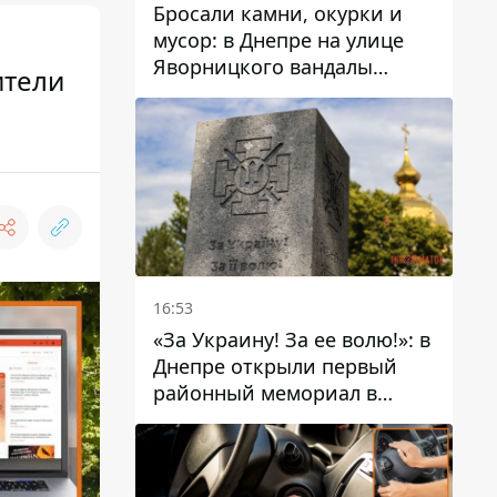
Бросали камни, окурки и
мусор: в Днепре на улице
Яворницкого вандалы
ители
повредили питьевые
фонтаны
16:53
«За Украину! За ее волю!»: в
Днепре открыли первый
районный мемориал в
честь погибших
Защитников