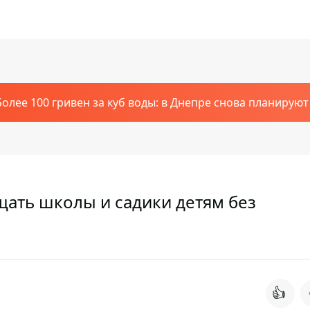
Более 100 гривен за куб воды: в Днепре снова планирую
щать школы и садики детям без
👍