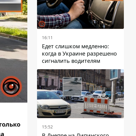
16:11
Едет слишком медленно:
когда в Украине разрешено
сигналить водителям
только
15:52
за
В Днепре на Липинского