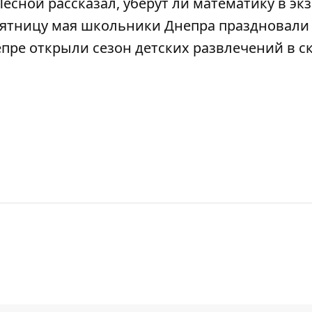
есной рассказал,
уберут ли математику в эк
 пятницу мая школьники Днепра
праздновали
епре открыли сезон детских развлечений в с