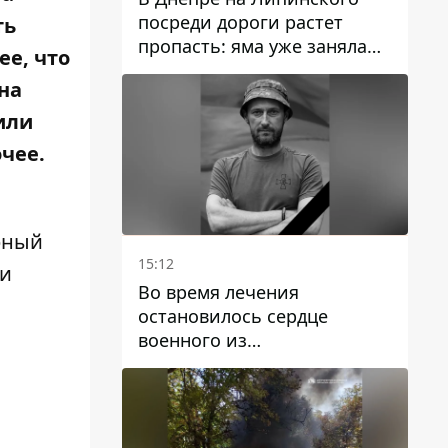
посреди дороги растет
ть
пропасть: яма уже заняла
ее, что
полосу движения
на
или
очее.
рный
15:12
 и
Во время лечения
остановилось сердце
военного из
Днепропетровской области
Ростислава Лупашко