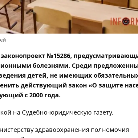
тей
и законопроект №15286, предусматривающ
ционными болезнями. Среди предложенн
аведения детей, не имеющих обязательны
менить действующий закон «О защите нас
ующий с 2000 года.
лкой на
Судебно-юридическую газету
.
инистерству здравоохранения полномочия