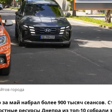
айтов города
за май набрал более 900 тысяч сеансов. С
стные ресурсы Днепра из топ-10 собрали 