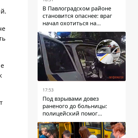
В Павлоградском районе
й.
становится опаснее: враг
начал охотиться на
не
гражданский и военный
транспорт
ть
ые
к
17:53
Под взрывами довез
т
раненого до больницы:
полицейский помог
пострадавшему после атаки
на Каменский район