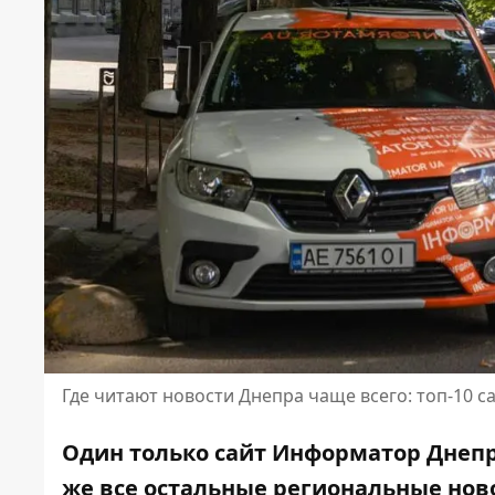
Где читают новости Днепра чаще всего: топ-10 с
Один только сайт Информатор Днепр 
же все остальные региональные ново