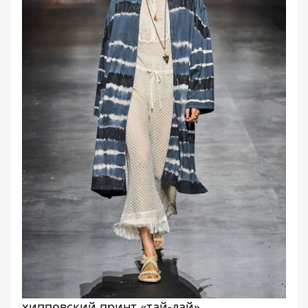
хипповский принт «тай-дай»