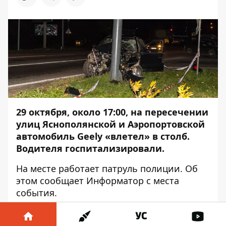
29 октября, около 17:00, на пересечении
улиц Яснополянской и Аэропортовской
автомобиль Geely «влетел» в столб.
Водителя госпитализировали.
На месте работает патруль полиции. Об
этом сообщает
Информатор
с места
события.
По словам очевидцев, водитель ехал со
стороны Запорожского шоссе по