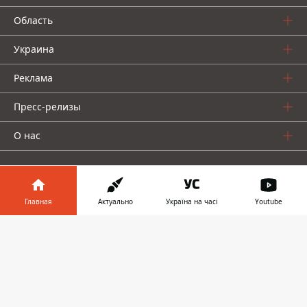
Область
Украина
Реклама
Пресс-релизы
О нас
Главная
Актуально
Україна на часі
Youtube
Информатор в
Информатор проекты
Скачать
телефоне
👉
Информатор
Информатор
Информатор
Украина
Киев
Авто