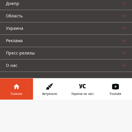
Днепр
Область
Украина
Реклама
Пресс-релизы
О нас
Главная
Актуально
Україна на часі
Youtube
Информатор в
Информатор проекты
Скачать
телефоне
👉
Информатор
Информатор
Информатор
Украина
Киев
Авто