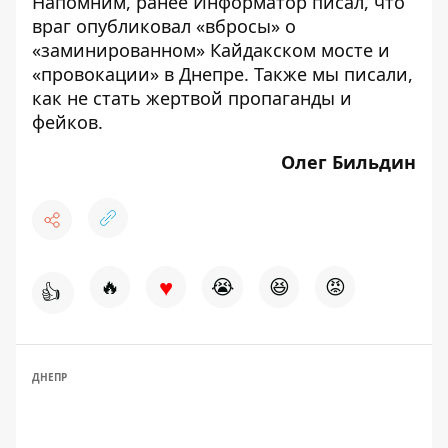
Напомним, ранее Информатор писал, что
враг опубликовал
«вбросы» о
«заминированном» Кайдакском мосте и
«провокации» в Днепре. Также мы писали,
как
не стать жертвой пропаганды и
фейков.
Олег Бильдин
♥
🔥
😭
😆
😡
👍
ДНЕПР