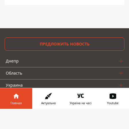
ПРЕДЛОЖИТЬ НОВОСТЬ
Днепр
Область
Украина
Реклама
Главная
Актуально
Україна на часі
Youtube
Пресс-релизы
Информатор в
Скачать
О нас
телефоне
👉