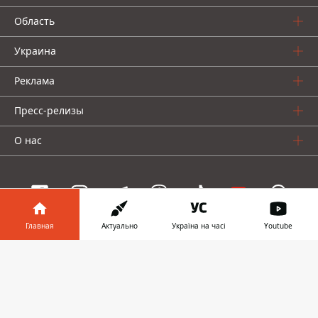
Область
Украина
Реклама
Пресс-релизы
О нас
Главная
Актуально
Україна на часі
Youtube
Информатор проекты
Информатор в
Скачать
Информатор
Информатор
Информатор
телефоне
👉
Украина
Киев
Авто