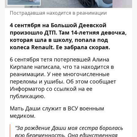
Пострадавшая находится в реанимации
4 сентября на Большой Деевской
произошло ДТП. Там
14-летняя девочка,
которая шла в школу
, попала под
колеса Renault. Ее забрала скорая.
6 сентября тетя потерпевшей Алина
Кирпале написала, что та находится в
реанимации. У нее многочисленные
переломы и ушибы. Об этом сообщает
Информатор
со ссылкой на ее
публикацию
.
Мать Даши служит в ВСУ военным
медиком.
“За рождение Даши моя сестра боролась
всю беременность. Она единственная