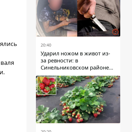
оялись
20:40
Ударил ножом в живот из-
за ревности: в
иваля
Синельниковском районе
и.
задержали 49-летнего
мужчину за убийство
20:20