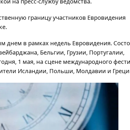
кой на пресс-службу ведомства.
рственную границу участников Евровидения
ке.
ым днем в рамках недель Евровидения. Сост
зейбарджана, Бельгии, Грузии, Португалии,
одня, 1 мая, на сцене международного фест
ители Исландии, Польши, Молдавии и Греци