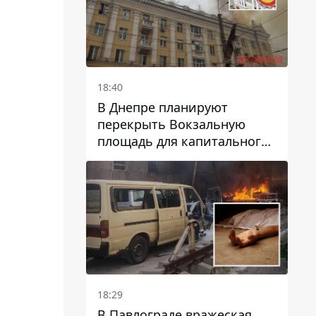
18:40
В Днепре планируют
перекрыть Вокзальную
площадь для капитального
ремонта дома, в который
попала вражеская ракета:
какие сроки
18:29
В Павлограде вражеская