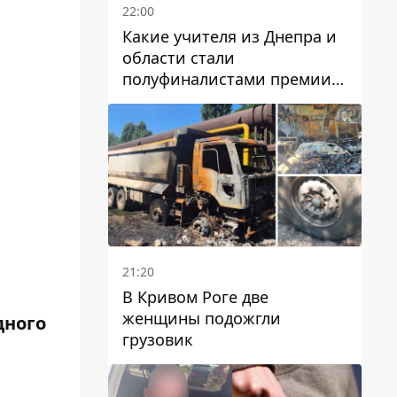
22:00
Какие учителя из Днепра и
области стали
полуфиналистами премии
Global Teacher Prize Ukraine
2026
21:20
В Кривом Роге две
женщины подожгли
дного
грузовик