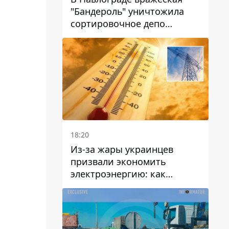
"Бандероль" уничтожила
сортировочное депо
"Укрпошти" и убила двух
работниц
18:20
Из-за жары украинцев
призвали экономить
электроэнергию: как
избежать перегрузки сетей