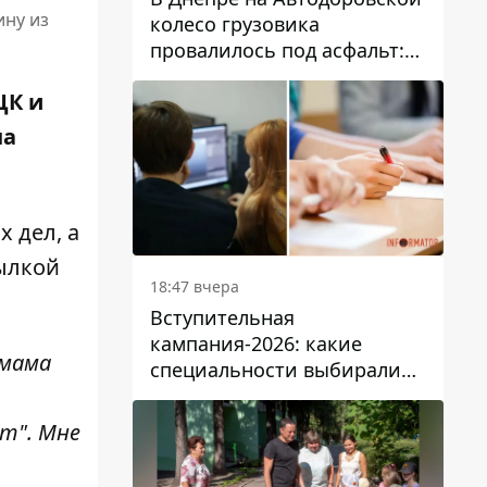
ину из
колесо грузовика
провалилось под асфальт:
движение заблокировано
ЦК и
на
 дел, а
ылкой
18:47 вчера
Вступительная
кампания-2026: какие
 мама
специальности выбирали
абитуриенты в Украине
кт". Мне