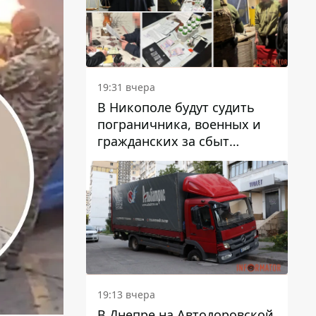
вредят машине
19:31 вчера
В Никополе будут судить
пограничника, военных и
гражданских за сбыт
психотропов
19:13 вчера
В Днепре на Автодоровской