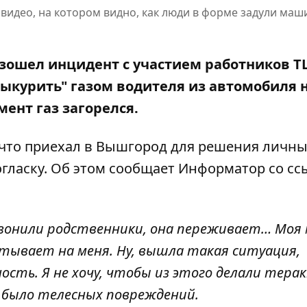
идео, на котором видно, как люди в форме задули маш
зошел инцидент с участием работников Т
ыкурить" газом водителя из автомобиля 
омент газ загорелся.
что приехал в Вышгород для решения личных
ласку. Об этом сообщает Информатор со сс
озвонили родственники, она переживает… Моя
читывает на меня. Ну, вышла такая ситуация,
сть. Я не хочу, чтобы из этого делали тера
е было телесных повреждений.