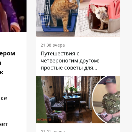
21:38 вчера
сером
Путешествия с
четвероногим другом:
и
простые советы для
к
поездок с животными
ике
ает
21:21 вчера