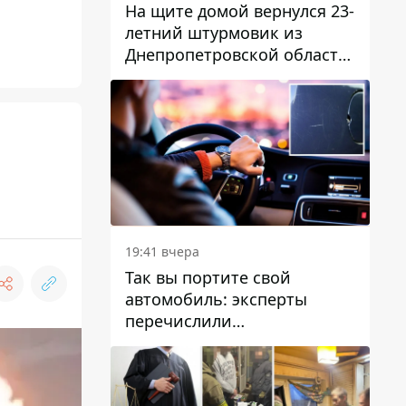
На щите домой вернулся 23-
летний штурмовик из
Днепропетровской области
Богдан Бескровный
19:41 вчера
Так вы портите свой
автомобиль: эксперты
перечислили
распространенные
привычки водителей,
которые на самом деле