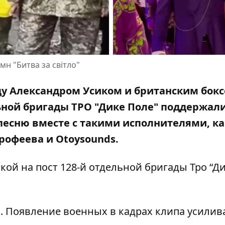
н "Битва за світло"
ду Александром Усиком и британским бок
ьной бригады ТРО "Дике Поле" поддержал
песню вместе с такими исполнителями, ка
орофеева и Otoysounds.
лкой на
пост 128-й отдельной бригады Тро “Д
. Появление военных в кадрах клипа усилив