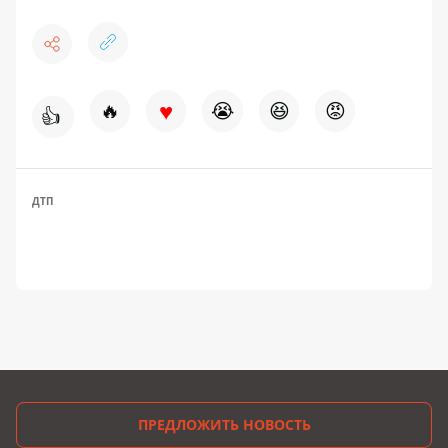
♥
🔥
😭
😆
😡
👍
ДТП
ПРЕДЛОЖИТЬ НОВОСТЬ