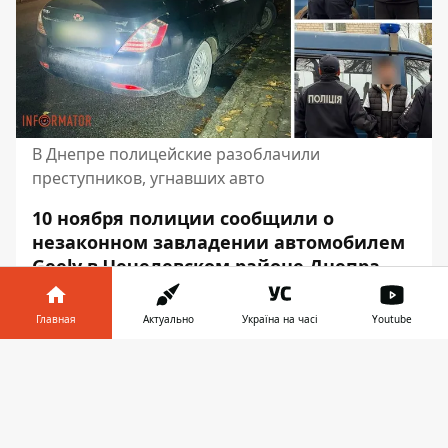
В Днепре полицейские разоблачили
преступников, угнавших авто
10 ноября полиции сообщили о
незаконном завладении автомобилем
Geely в Чечелевском районе Днепра.
Приметы машины передали всем
патрулям города. Полицейские быстро
Главная
Актуально
Україна на часі
Youtube
отследили движение автомобиля.
Информатор в
Скачать
Через несколько минут его обнаружили и
телефоне
👉
остановили на проспекте Науки.
Пострадавший узнал своих обидчиков. Об