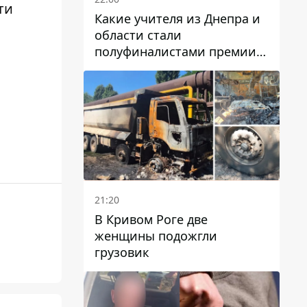
ти
Какие учителя из Днепра и
области стали
полуфиналистами премии
Global Teacher Prize Ukraine
2026
21:20
В Кривом Роге две
женщины подожгли
грузовик