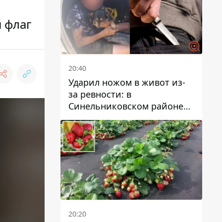
 флаг
20:40
Ударил ножом в живот из-
за ревности: в
Синельниковском районе
задержали 49-летнего
мужчину за убийство
20:20