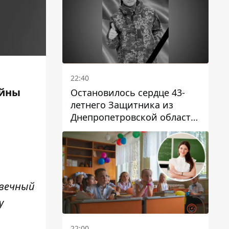
22:40
ойны
Остановилось сердце 43-
летнего Защитника из
Днепропетровской области
Евгения Зинченко
 вечный
у
22:00