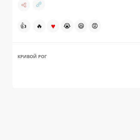
♥
👍
🔥
😭
😆
😡
КРИВОЙ РОГ