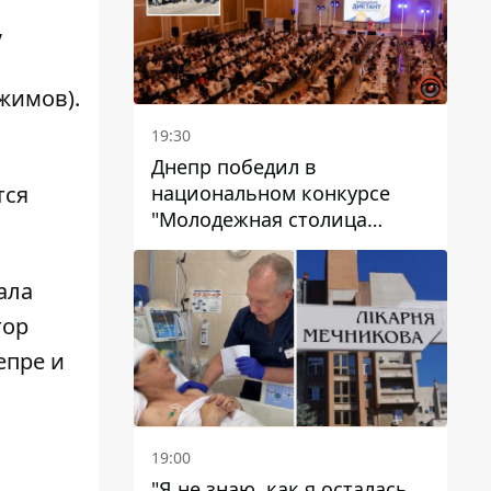
,
жимов).
19:30
Днепр победил в
национальном конкурсе
тся
"Молодежная столица
Украины – 2026"
ала
тор
епре и
19:00
"Я не знаю, как я осталась