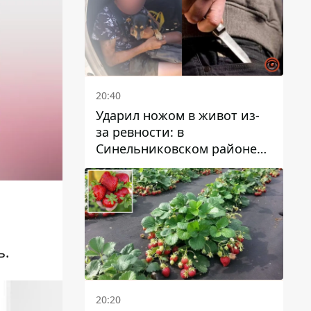
20:40
Ударил ножом в живот из-
за ревности: в
Синельниковском районе
задержали 49-летнего
мужчину за убийство
ь.
20:20