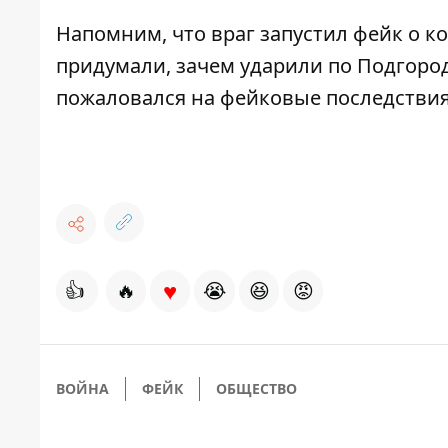
Напомним, что враг
запустил фейк о к
придумали, зачем ударили по Подгоро
пожаловался
на фейковые последствия
♥
👍
🔥
😭
😆
😡
ВОЙНА
ФЕЙК
ОБЩЕСТВО