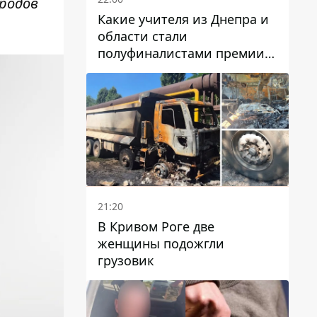
ородов
Какие учителя из Днепра и
области стали
полуфиналистами премии
Global Teacher Prize Ukraine
2026
21:20
В Кривом Роге две
женщины подожгли
грузовик