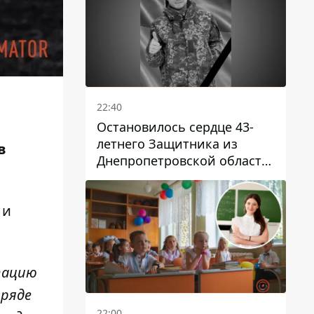
22:40
Остановилось сердце 43-
летнего Защитника из
в
Днепропетровской области
Евгения Зинченко
 и
тацию
 ряде
22:00