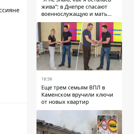
жива": в Днепре спасают
оссияне
военнослужащую и мать
четверых детей, которую
ранил КАБ
18:58
Еще трем семьям ВПЛ в
Каменском вручили ключи
от новых квартир