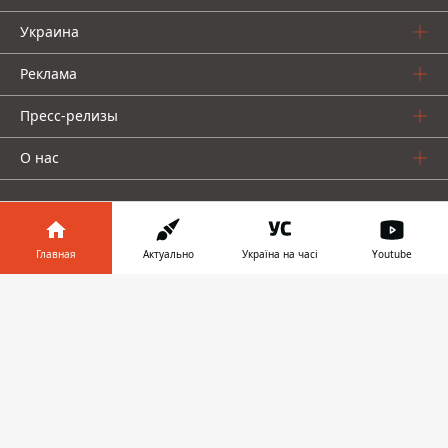
Украина
Реклама
Пресс-релизы
О нас
Главная
Актуально
Україна на часі
Youtube
Информатор в
Информатор проекты
Скачать
телефоне
👉
Информатор
Информатор
Информатор
Украина
Киев
Авто
© 2016-2026 Informator