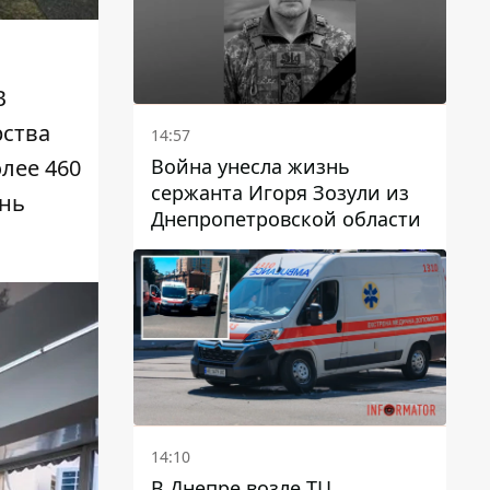
В
рства
14:57
Война унесла жизнь
лее 460
сержанта Игоря Зозули из
знь
Днепропетровской области
14:10
В Днепре возле ТЦ