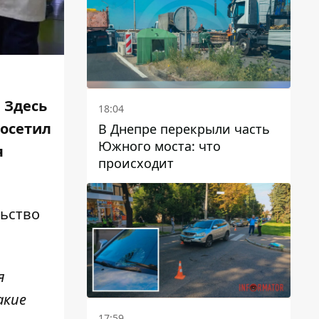
.
Здесь
18:04
посетил
В Днепре перекрыли часть
Южного моста: что
я
происходит
льство
я
акие
17:59