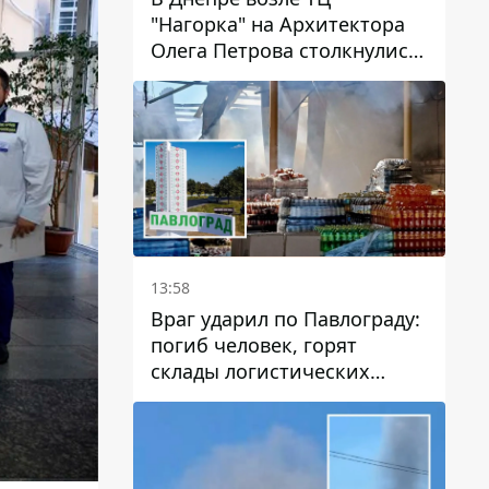
"Нагорка" на Архитектора
Олега Петрова столкнулись
"скорая" и Toyota: трамваи
№5 задерживаются
13:58
Враг ударил по Павлограду:
погиб человек, горят
склады логистических
компаний и магазина