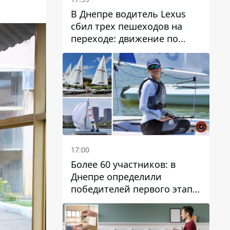
В Днепре водитель Lexus
сбил трех пешеходов на
переходе: движение по
проспекту Науки
затруднено
17:00
Более 60 участников: в
Днепре определили
победителей первого этапа
Кубка Украины по
парусному спорту