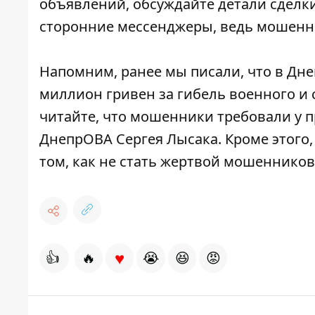
объявлений, обсуждайте детали сделки
сторонние мессенджеры, ведь мошенн
Напомним, ранее мы писали, что в Дн
миллион гривен за гибель военного и 
читайте, что
мошенники требовали у п
ДнепрОВА Сергея Лысака
. Кроме этог
том, как не стать жертвой мошенников
♥
👍
🔥
😭
😆
😡