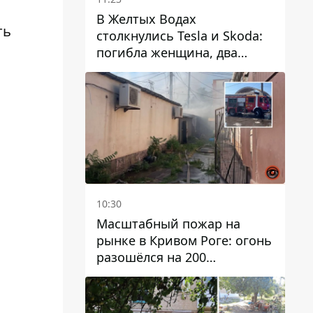
В Желтых Водах
ть
столкнулись Tesla и Skoda:
погибла женщина, два
человека пострадали
10:30
Масштабный пожар на
рынке в Кривом Роге: огонь
разошёлся на 200
квадратных метров