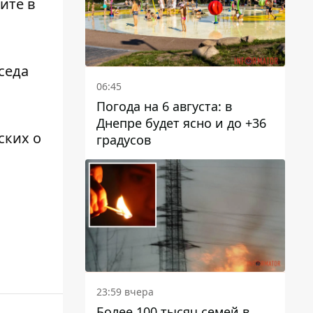
ите в
седа
06:45
Погода на 6 августа: в
Днепре будет ясно и до +36
ских о
градусов
23:59 вчера
Более 100 тысяч семей в