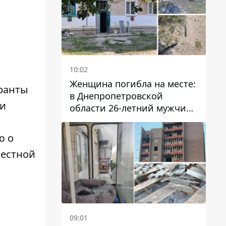
10:02
Женщина погибла на месте:
уранты
в Днепропетровской
ли
области 26-летний мужчина
избил трех человек
металлическим предметом
ю о
вестной
.
09:01