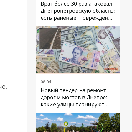
Враг более 30 раз атаковал
Днепропетровскую область:
есть раненые, повреждены
лицей, дома и предприятия
08:04
но.
Новый тендер на ремонт
дорог и мостов в Днепре:
какие улицы планируют
обновить и сколько
десятков миллионов гривен
на это хотят потратить