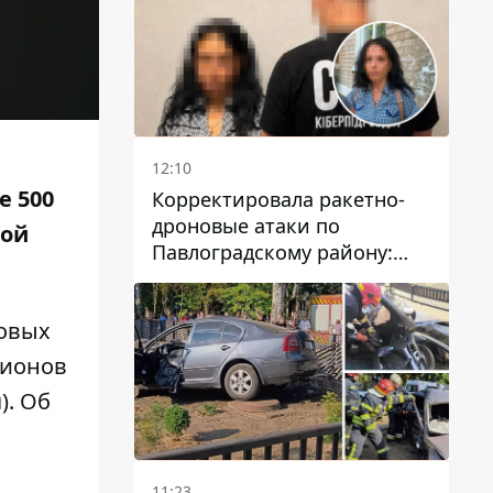
12:10
е 500
Корректировала ракетно-
дроновые атаки по
кой
Павлоградскому району:
задержали вражескую
агентку
овых
лионов
). Об
11:23