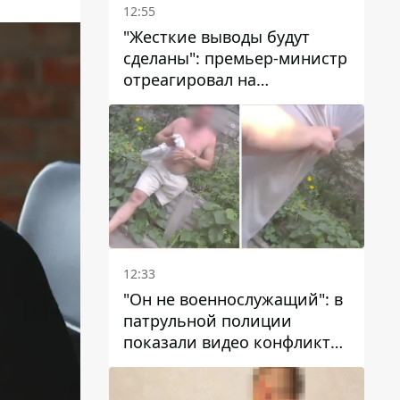
12:55
"Жесткие выводы будут
сделаны": премьер-министр
отреагировал на
несколькодневное
отсутствие воды в Марганце
12:33
"Он не военнослужащий": в
патрульной полиции
показали видео конфликта
с мужчиной без ноги на
проспекте Поля в Днепре