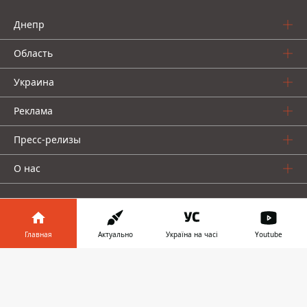
Днепр
Область
Украина
Реклама
Пресс-релизы
О нас
Главная
Актуально
Україна на часі
Youtube
Информатор в
Информатор проекты
Скачать
телефоне
👉
Информатор
Информатор
Информатор
Украина
Киев
Авто