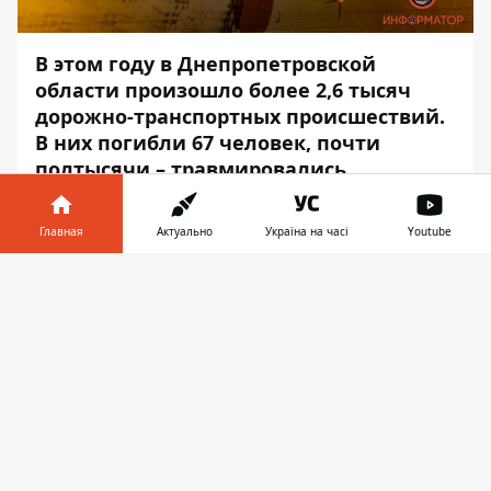
В этом году в Днепропетровской
области произошло более 2,6 тысяч
дорожно-транспортных происшествий.
В них погибли 67 человек, почти
полтысячи – травмировались.
Об этом сообщает
Информатор
, ссылаясь
Главная
Актуально
Україна на часі
Youtube
на Днепропетровскую областную военную
администрацию.
Информатор в
Скачать
телефоне
👉
«Дорога продолжает уносить
человеческие жизни. Погибают
пешеходы, велосипедисты, водители,
пассажиры. Чаще из-за нарушения правил
дорожного движения. Призываем всех
быть осторожными и внимательными на
автодорогах», – отметила начальница