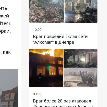
ить
зжей
йтесь
10:00
орки,
Враг повредил склад сети
"Алкомаг" в Днепре
, как
09:00
Враг более 20 раз атаковал
Днепропетровскую область: