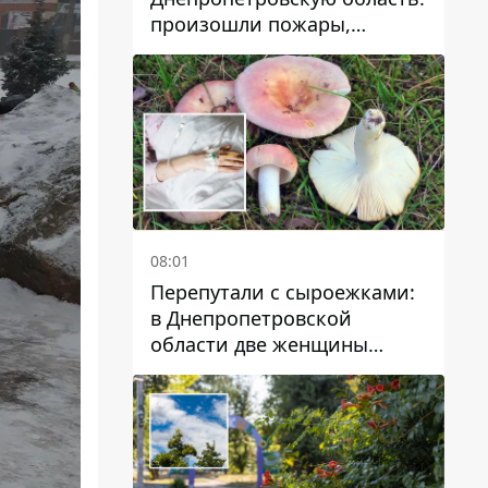
произошли пожары,
повреждены дома,
инфраструктура и авто
08:01
Перепутали с сыроежками:
в Днепропетровской
области две женщины
отравились грибами