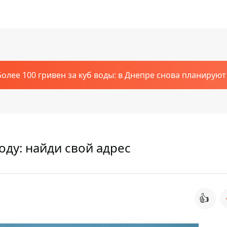
Более 100 гривен за куб воды: в Днепре снова планирую
оду: найди свой адрес
👍