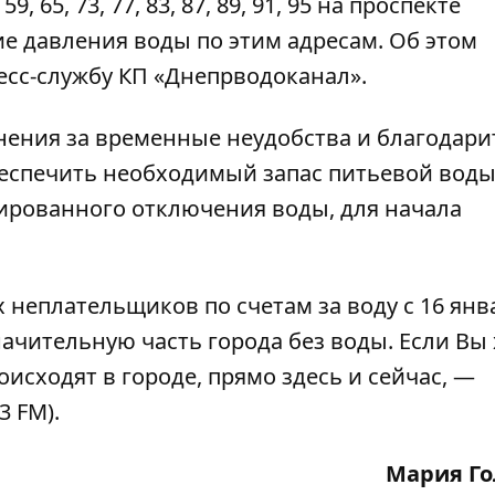
65, 73, 77, 83, 87, 89, 91, 95 на проспекте
е давления воды по этим адресам. Об этом
ресс-службу КП «Днепрводоканал».
нения за временные неудобства и благодари
спечить необходимый запас питьевой воды
ированного отключения воды, для начала
х неплательщиков по счетам за воду
с 16 янв
начительную часть города без воды
. Если Вы
оисходят в городе, прямо здесь и сейчас, —
3 FM).
Мария Го