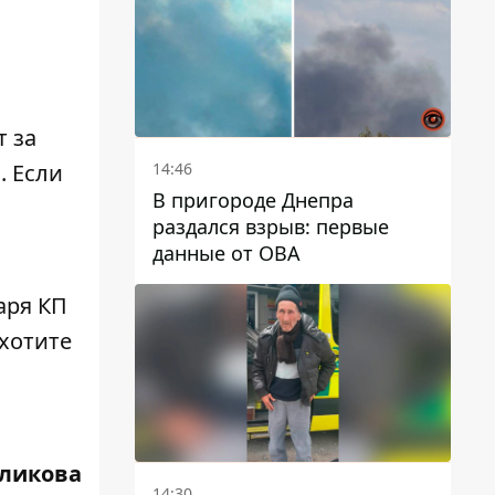
автобусами и электричками
т за
14:46
. Если
В пригороде Днепра
раздался взрыв: первые
данные от ОВА
аря КП
 хотите
ликова
14:30