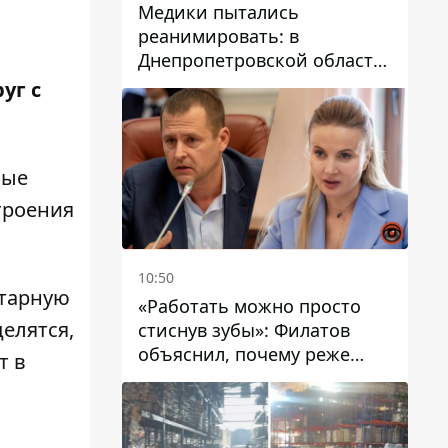
Медики пытались
реанимировать: в
Днепропетровской области
двухлетний мальчик утонул
уг с
в бассейне
ные
троения
10:50
нтарную
«Работать можно просто
делятся,
стиснув зубы»: Филатов
объяснил, почему реже
т в
пишет в соцсетях и
раскритиковал медийность
чиновников