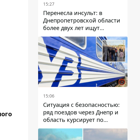
15:27
Перенесла инсульт: в
Днепропетровской области
более двух лет ищут
пропавшую женщину
15:06
Ситуация с безопасностью:
ряд поездов через Днепр и
шого
область курсирует по
измененному маршруту, а
часть пути заменили