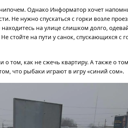
 нипочем. Однако Информатор хочет напомн
ти. Не нужно спускаться с горки возле прое
е находитесь на улице слишком долго, одева
Не стойте на пути у санок, спускающихся с г
и о том,
как не сжечь квартиру
. А также о том
 том, что рыбаки играют в игру
«синий сом»
.