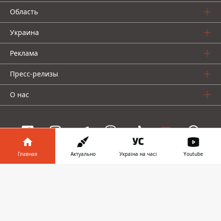
Область
Украина
Реклама
Пресс-релизы
О нас
Главная
Актуально
Україна на часі
Youtube
Информатор проекты
Информатор в
Скачать
Информатор
Информатор
Информатор
телефоне
👉
Украина
Киев
Авто