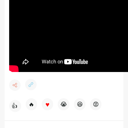
♥
🔥
😭
😆
😡
👍