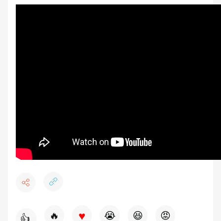
♥
🔥
😭
😆
😡
👍