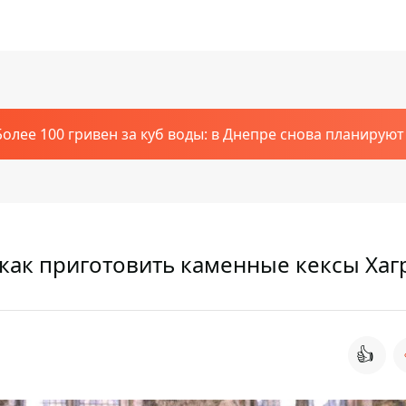
Более 100 гривен за куб воды: в Днепре снова планирую
как приготовить каменные кексы Хаг
👍