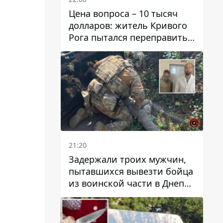
Цена вопроса – 10 тысяч
долларов: житель Кривого
Рога пытался переправить
мужчину в Словакию
21:20
Задержали троих мужчин,
пытавшихся вывезти бойца
из воинской части в Днепр
за 7 тысяч долларов: среди
них был врач