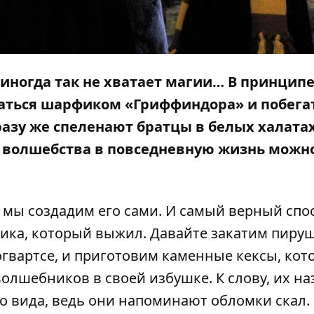
 иногда так не хватает магии… В принципе
аться шарфиком «Гриффиндора» и побега
сразу же спеленают братцы в белых халатах
у волшебства в повседневную жизнь можно
т мы создадим его сами. И самый верный спо
ика, который выжил. Давайте закатим пируш
гвартсе, и приготовим каменные кексы, ко
олшебников в своей избушке. К слову, их на
его вида, ведь они напоминают обломки скал.