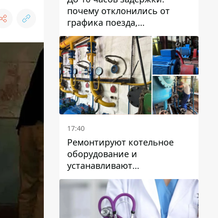
почему отклонились от
графика поезда,
курсирующие через Днепр
и область
17:40
Ремонтируют котельное
оборудование и
устанавливают
генераторные установки:
как в Днепре готовятся к
отопительному сезону