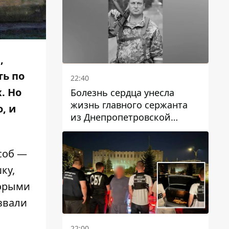
,
ть по
22:40
. Но
Болезнь сердца унесла
жизнь главного сержанта
, и
из Днепропетровской
области Юрия Свистуна
соб —
ку,
торыми
звали
22:00