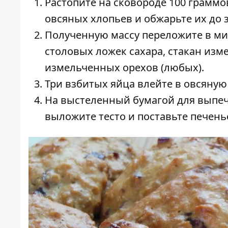
Растопите на сковороде 100 граммов
овсяных хлопьев и обжарьте их до 
Полученную массу переложите в мис
столовых ложек сахара, стакан изм
измельченных орехов (любых).
Три взбитых яйца влейте в овсяную 
На выстеленный бумагой для выпе
выложите тесто и поставьте печенье