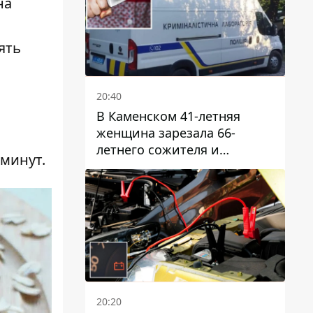
на
ять
20:40
В Каменском 41-летняя
женщина зарезала 66-
летнего сожителя и
 минут.
пыталась обмануть
полицейских
20:20