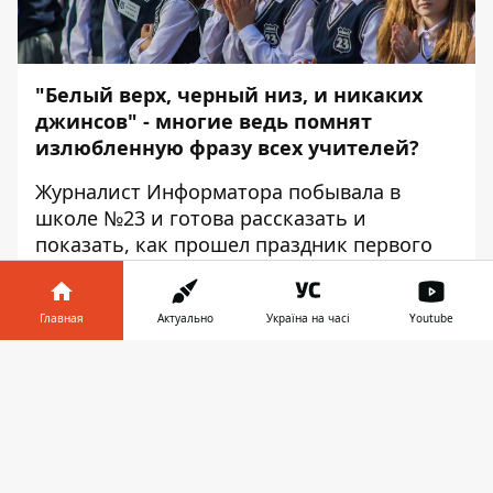
"Белый верх, черный низ, и никаких
джинсов" - многие ведь помнят
излюбленную фразу всех учителей?
Журналист
Информатора
побывала в
школе №23 и готова рассказать и
показать, как прошел праздник первого
звонка в элитной школе Днепра.
Бесспорно, праздник на высшем уровне.
Главная
Актуально
Україна на часі
Youtube
Родители - на дорогих машинах, дети - в
Информатор в
брендовой одежде.
Скачать
телефоне
👉
Цветы, бантики, вышиванки - все, как
положено.
Традиционно - выступления школьников с