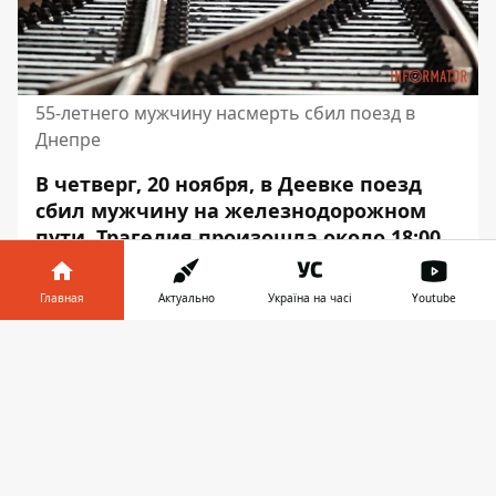
55-летнего мужчину насмерть сбил поезд в
Днепре
В четверг, 20 ноября, в Деевке поезд
сбил мужчину на железнодорожном
пути. Трагедия произошла около 18:00
на закруглении пути, когда электровоз
«Пятихатки – Днепр» двигался по
Главная
Актуально
Україна на часі
Youtube
маршруту. Мужчина вышел на колеи и
не реагировал на звуковые сигналы
Информатор в
Скачать
машиниста.
телефоне
👉
Об этом сообщает Информатор со
ссылкой на пресс-службу ГУНП в
Днепропетровской области.
Внимание!
Видео в материале – 18+!