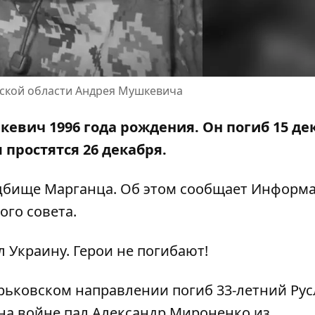
вской области Андрея Мушкевича
евич 1996 года рождения. Он погиб 15 де
простятся 26 декабря.
дбище Марганца. Об этом сообщает Информа
ого совета
.
 Украину. Герои не погибают!
рьковском направлении погиб 33-летний Ру
на войне пал Александр Мироненко из