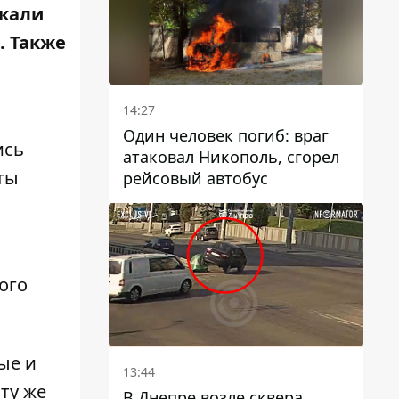
екали
. Также
14:27
Один человек погиб: враг
ись
атаковал Никополь, сгорел
ты
рейсовый автобус
ого
ые и
13:44
ту же
В Днепре возле сквера