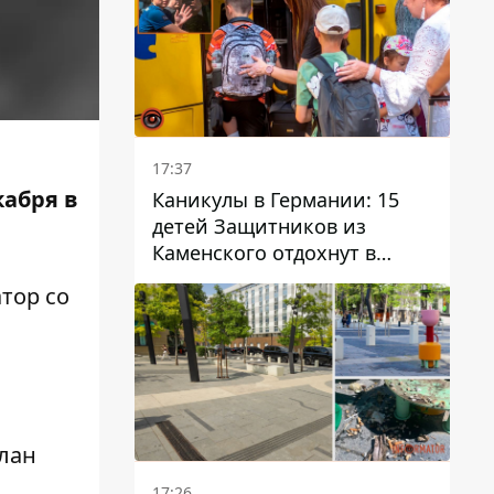
17:37
кабря в
Каникулы в Германии: 15
детей Защитников из
Каменского отдохнут в
Вуппертале
тор со
слан
17:26