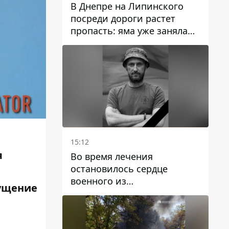
В Днепре на Липинского
посреди дороги растет
пропасть: яма уже заняла
полосу движения
15:12
я
Во время лечения
остановилось сердце
военного из
щущение
Днепропетровской области
Ростислава Лупашко