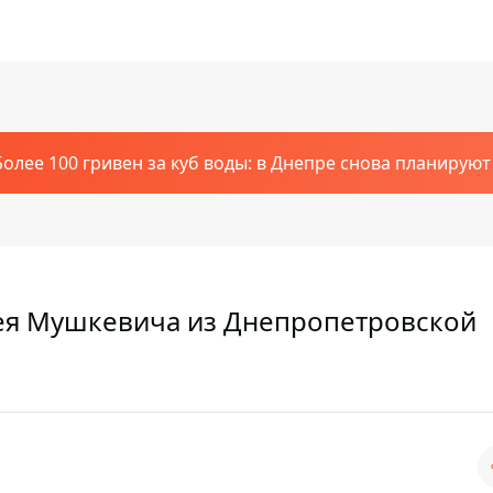
Более 100 гривен за куб воды: в Днепре снова планирую
рея Мушкевича из Днепропетровской