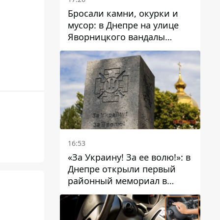
Бросали камни, окурки и
мусор: в Днепре на улице
Яворницкого вандалы
повредили питьевые
фонтаны
16:53
«За Украину! За ее волю!»: в
Днепре открыли первый
районный мемориал в
честь погибших
Защитников