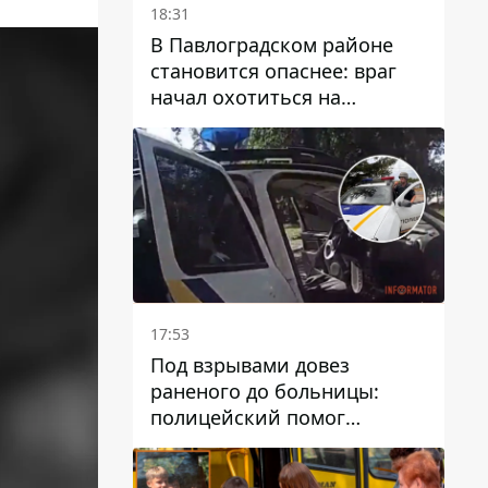
18:31
В Павлоградском районе
становится опаснее: враг
начал охотиться на
гражданский и военный
транспорт
17:53
Под взрывами довез
раненого до больницы:
полицейский помог
пострадавшему после атаки
на Каменский район