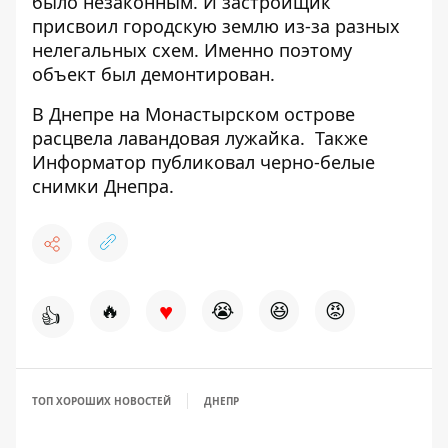
было незаконным. И застройщик
присвоил городскую землю из-за разных
нелегальных схем. Именно поэтому
объект был демонтирован.
В Днепре на Монастырском острове
расцвела лавандовая лужайка
.
Также
Информатор
публиковал черно-белые
снимки Днепра
.
♥
🔥
😭
😆
😡
👍
ТОП ХОРОШИХ НОВОСТЕЙ
ДНЕПР