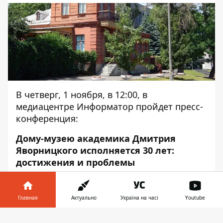
В четверг, 1 ноября, в 12:00, в
медиацентре Информатор пройдет пресс-
конференция:
Дому-музею академика Дмитрия
Яворницкого исполняется 30 лет:
достижения и проблемы
В пресс-конференции примет участие
Главная
Актуально
Україна на часі
Youtube
Яна Тимошенко - заведующая отделом,
Мемориальный дом-музей академика Д.
Информатор в