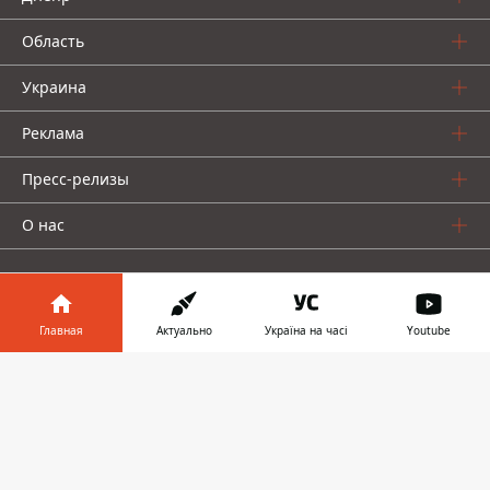
Область
Украина
Реклама
Пресс-релизы
О нас
Главная
Актуально
Україна на часі
Youtube
Информатор в
Информатор проекты
Скачать
телефоне
👉
Информатор
Информатор
Информатор
Украина
Киев
Авто