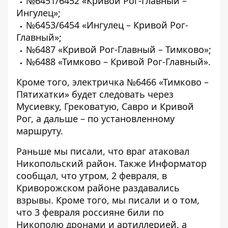
№6451/6452 «Кривой Рог-Главный –
Ингулец»;
№6453/6454 «Ингулец – Кривой Рог-
Главный»;
№6487 «Кривой Рог-Главный – Тимково»;
№6488 «Тимково – Кривой Рог-Главный».
Кроме того, электричка №6466 «Тимково –
Пятихатки» будет следовать через
Мусиевку, Грековатую, Савро и Кривой
Рог, а дальше – по установленному
маршруту.
Раньше мы писали, что
враг атаковал
Никопольский район
. Также Информатор
сообщал, что
утром, 2 февраля, в
Криворожском районе раздавались
взрывы
. Кроме того, мы писали и о том,
что
3 февраля россияне били по
Никополю дронами и артиллерией, а