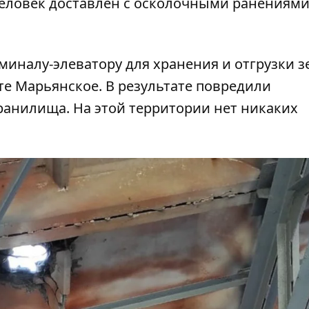
еловек доставлен с осколочными ранениями
миналу-элеватору для хранения и отгрузки з
те Марьянское. В результате повредили
ранилища. На этой территории нет никаких