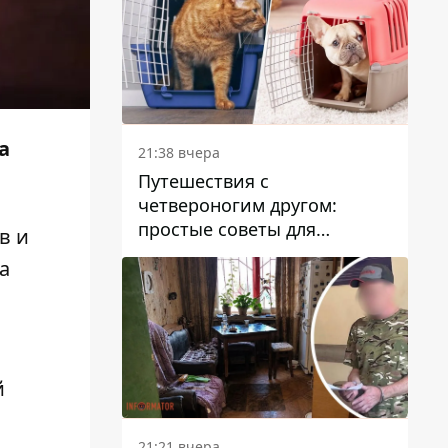
а
21:38 вчера
Путешествия с
четвероногим другом:
простые советы для
в и
поездок с животными
а
й
21:21 вчера