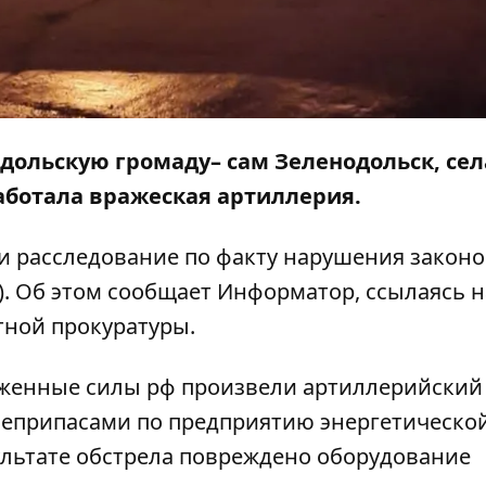
одольскую громаду– сам Зеленодольск, сел
аботала вражеская артиллерия.
и расследование по факту нарушения законо
ы). Об этом сообщает
Информатор
, ссылаясь н
тной прокуратуры.
уженные силы рф произвели артиллерийский
еприпасами по предприятию энергетическо
ультате обстрела повреждено оборудование