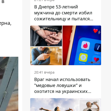
 в
В Днепре 53-летний
мужчина до смерти избил
сожительницу и пытался
ерна,
скрыть преступление:
детали
20:41 вчера
Враг начал использовать
"медовые ловушки" и
охотится на украинских
военнослужащих