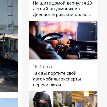
На щите домой вернулся 23-
летний штурмовик из
Днепропетровской области
Богдан Бескровный
19:41 вчера
Так вы портите свой
автомобиль: эксперты
перечислили
распространенные
привычки водителей,
которые на самом деле