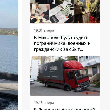
вредят машине
19:31 вчера
В Никополе будут судить
пограничника, военных и
гражданских за сбыт
психотропов
19:13 вчера
В Днепре на Автодоровской