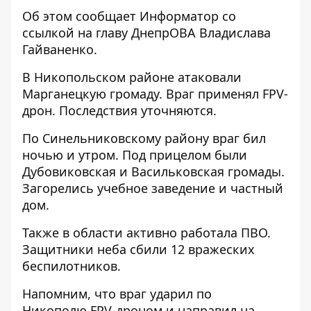
Об этом сообщает Информатор со
ссылкой на главу ДнепрОВА
Владислава
Гайваненко
.
В Никопольском районе атаковали
Марганецкую громаду. Враг применял FPV-
дрон. Последствия уточняются.
По Синельниковскому району враг бил
ночью и утром. Под прицелом были
Дубовиковская и Васильковская громады.
Загорелись учебное заведение и частный
дом.
Также в области активно работала ПВО.
Защитники неба сбили 12 вражеских
беспилотников.
Напомним, что враг ударил по
Никополю
FPV-дроном и направил на