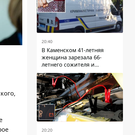
20:40
В Каменском 41-летняя
женщина зарезала 66-
летнего сожителя и
пыталась обмануть
полицейских
кого,
е
рое
20:20