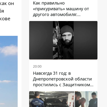
Как правильно
как он
«прикуривать» машину от
бя
другого автомобиля:
ькове
инструкция для водителей
20:00
Навсегда 31 год: в
Днепропетровской области
простились с Защитником
Александром Репиным