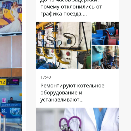
почему отклонились от
графика поезда,
курсирующие через Днепр
и область
17:40
Ремонтируют котельное
оборудование и
устанавливают
генераторные установки:
как в Днепре готовятся к
отопительному сезону