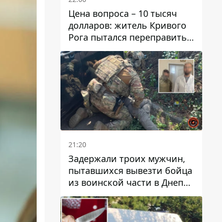
Цена вопроса – 10 тысяч
долларов: житель Кривого
Рога пытался переправить
мужчину в Словакию
21:20
Задержали троих мужчин,
пытавшихся вывезти бойца
из воинской части в Днепр
за 7 тысяч долларов: среди
них был врач