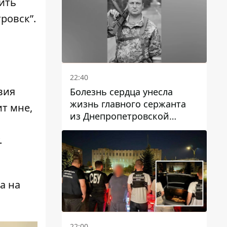
оить
ровск”.
22:40
вия
Болезнь сердца унесла
жизнь главного сержанта
т мне,
из Днепропетровской
области Юрия Свистуна
.
а на
22:00