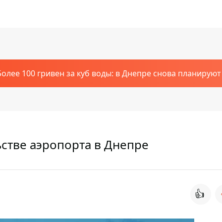
Более 100 гривен за куб воды: в Днепре снова планирую
ьстве аэропорта в Днепре
👍