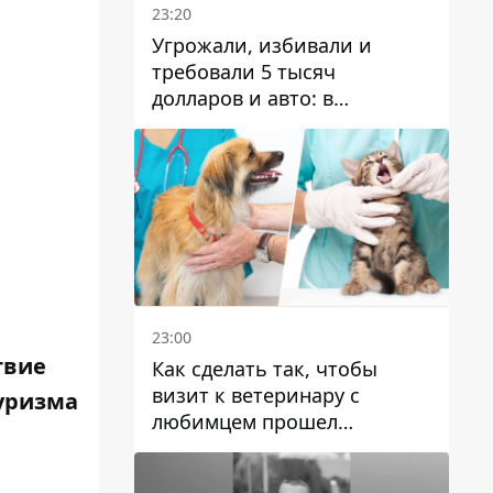
23:20
Угрожали, избивали и
требовали 5 тысяч
долларов и авто: в
Павлограде задержали двух
мужчин
23:00
твие
Как сделать так, чтобы
визит к ветеринару с
туризма
любимцем прошел
спокойно: простые советы