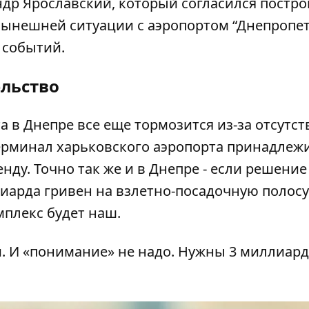
ндр Ярославский
, который согласился постр
нынешней ситуации с аэропортом “Днепропет
 событий.
ельство
а в Днепре все еще тормозится из-за отсутст
ерминал харьковского аэропорта принадлежи
нду. Точно так же и в Днепре - если решение
лиарда гривен на взлетно-посадочную полосу
мплекс будет наш.
и. И «понимание» не надо. Нужны 3 миллиард