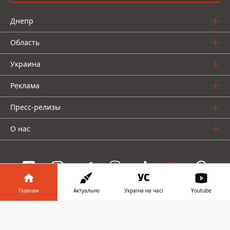
Днепр
Область
Украина
Реклама
Пресс-релизы
О нас
Главная
Актуально
Україна на часі
Youtube
Информатор проекты
Информатор в
Скачать
Информатор
Информатор
Информатор
телефоне
👉