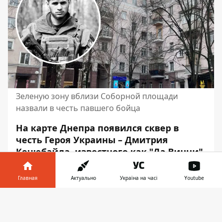
Зеленую зону вблизи Соборной площади
назвали в честь павшего бойца
На карте Днепра появился сквер в
честь Героя Украины – Дмитрия
Коцюбайла, известного как "Да Винчи".
В честь бойца
назвали небольшую
зеленую зону на проспекте Дмитрия
Главная
Актуально
Україна на часі
Youtube
Яворницкого
. Она расположена у дома
Информатор в
№20.
Скачать
телефоне
👉
Соответствующее решение было принято