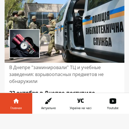
В Днепре "заминировали" ТЦ и учебные
заведения: взрывоопасных предметов не
обнаружили
22 октября в Днепре поступило
сообщение о заминировании восьми
объектов, среди которых торговые
Главная
Актуально
Україна на часі
Youtube
центры и учебные заведения.
Информатор в
Взрывотехники и полиция
Скачать
телефоне
👉
обследовали помещение.