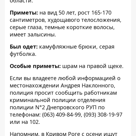
области
.
Приметы:
на вид 50 лет, рост 165-170
сантиметров, худощавого телосложения,
серые глаза, темные короткие волосы,
имеет залысины.
Был одет:
камуфляжные брюки, серая
футболка.
Особые приметы:
шрам на правой щеке.
Если вы владеете любой информацией о
местонахождении Андрея Наклонного,
полиция просит сообщить работникам
криминальной полиции отделения
полиции N°2 Днепровского РУП по
телефонам:
(063) 409-84-99
,
(093) 308-19-97
или на
102
.
Напомним, в Кривом Роге с
осени ищут