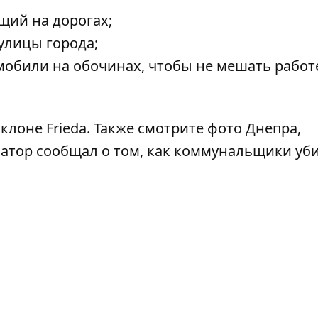
щий на дорогах;
улицы города;
мобили на обочинах, чтобы не мешать работ
клоне Frieda
. Также смотрите
фото Днепра,
матор сообщал о том,
как коммунальщики уб