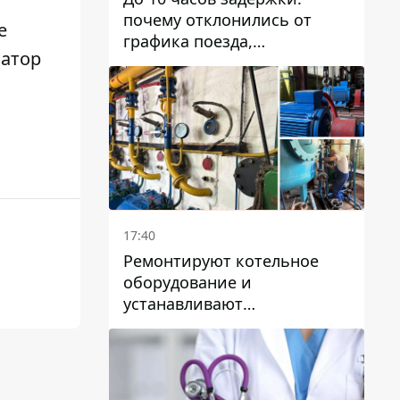
почему отклонились от
е
графика поезда,
матор
курсирующие через Днепр
и область
17:40
Ремонтируют котельное
оборудование и
устанавливают
генераторные установки:
как в Днепре готовятся к
отопительному сезону