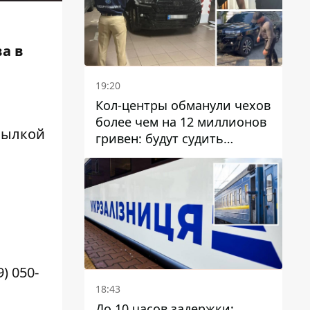
ва в
19:20
Кол-центры обманули чехов
более чем на 12 миллионов
сылкой
гривен: будут судить
днепрянина,
организовавшего
транснациональную
преступную организацию
9) 050-
18:43
До 10 часов задержки: