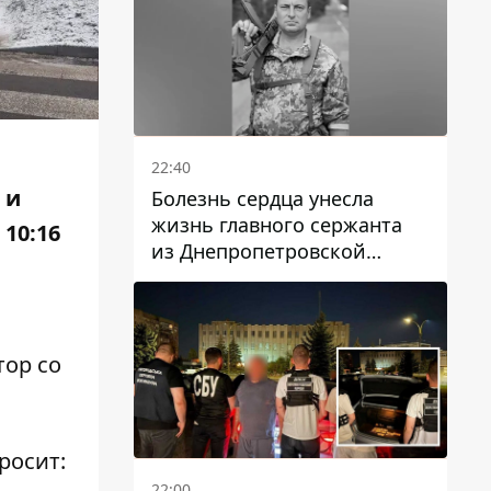
22:40
 и
Болезнь сердца унесла
жизнь главного сержанта
10:16
из Днепропетровской
области Юрия Свистуна
тор со
росит:
22:00