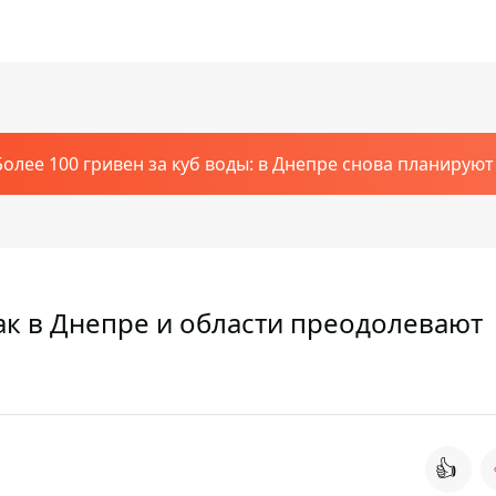
Более 100 гривен за куб воды: в Днепре снова планирую
как в Днепре и области преодолевают
👍