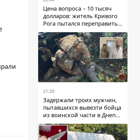
Цена вопроса – 10 тысяч
долларов: житель Кривого
Рога пытался переправить
е
мужчину в Словакию
ирали
21:20
Задержали троих мужчин,
пытавшихся вывезти бойца
из воинской части в Днепр
за 7 тысяч долларов: среди
них был врач