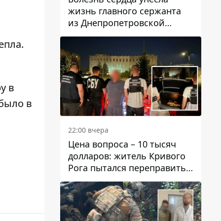
жизнь главного сержанта
из Днепропетровской
области Юрия Свистуна
епла.
у в
 было в
22:00 вчера
Цена вопроса – 10 тысяч
долларов: житель Кривого
Рога пытался переправить
мужчину в Словакию