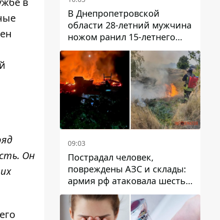
ужбе в
В Днепропетровской
зные
области 28-летний мужчина
чен
ножом ранил 15-летнего
парня
й
ряд
09:03
сть. Он
Пострадал человек,
повреждены АЗС и склады:
 их
армия рф атаковала шесть
районов Днепропетровской
области
его