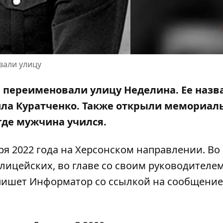
вали улицу
а, переименовали улицу Неделина.
Ее назв
ла Куратченко. Также открыли мемориал
 где мужчина учился.
я 2022 года на Херсонском направлении. Во
ицейских, во главе со своим руководителем
 пишет Информатор
со ссылкой на сообщени