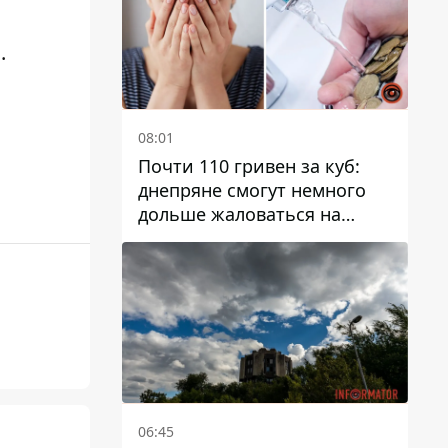
а
.
08:01
Почти 110 гривен за куб:
днепряне смогут немного
дольше жаловаться на
запланированные тарифы
на воду на 2027 год
06:45