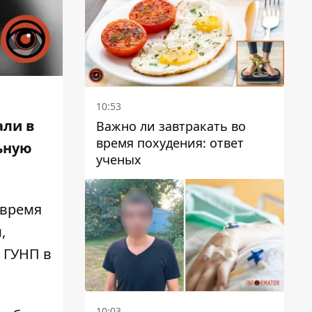
10:53
али в
Важно ли завтракать во
время похудения: ответ
ьную
ученых
 время
,
е ГУНП
в
10:03