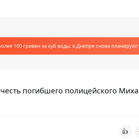
Более 100 гривен за куб воды: в Днепре снова планирую
в честь погибшего полицейского Мих
👍