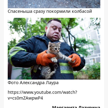
Спасеныша сразу покормили колбасой
Фото Александра Лаура
https://www.youtube.com/watch?
v=cs0mZAwpwP4
Маргарита Лазурина