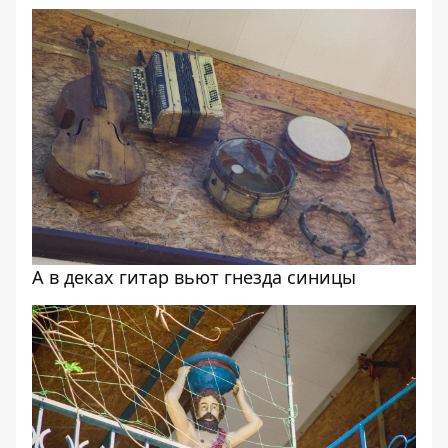
А в деках гитар вьют гнезда синицы