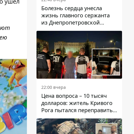
о ушел
Болезнь сердца унесла
жизнь главного сержанта
из Днепропетровской
нают
области Юрия Свистуна
мею
22:00 вчера
Цена вопроса – 10 тысяч
долларов: житель Кривого
Рога пытался переправить
мужчину в Словакию