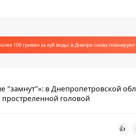
Более 100 гривен за куб воды: в Днепре снова планирую
ие "замнут"»: в Днепропетровской обл
 простреленной головой
👍