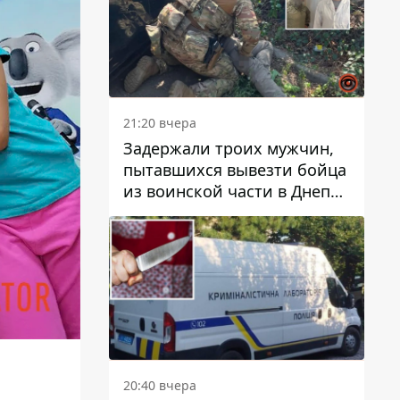
21:20 вчера
Задержали троих мужчин,
пытавшихся вывезти бойца
из воинской части в Днепр
за 7 тысяч долларов: среди
них был врач
20:40 вчера