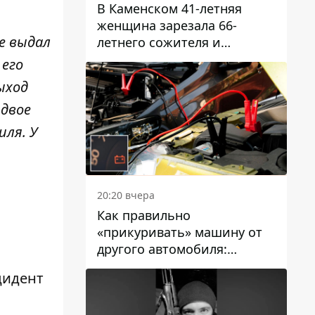
В Каменском 41-летняя
женщина зарезала 66-
е выдал
летнего сожителя и
пыталась обмануть
 его
полицейских
ыход
 двое
иля. У
20:20 вчера
Как правильно
«прикуривать» машину от
другого автомобиля:
инструкция для водителей
цидент