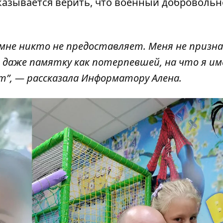
казывается верить, что военный добровольн
 мне никто не предоставляет. Меня не приз
даже памятку как потерпевшей, на что я и
т”, — рассказала Информатору Алена.