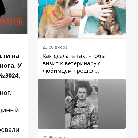
23:00 вчера
сти на
Как сделать так, чтобы
визит к ветеринару с
ога. У
любимцем прошел
№3024.
спокойно: простые советы
ног.
Единый
ровали
22:40 вчера