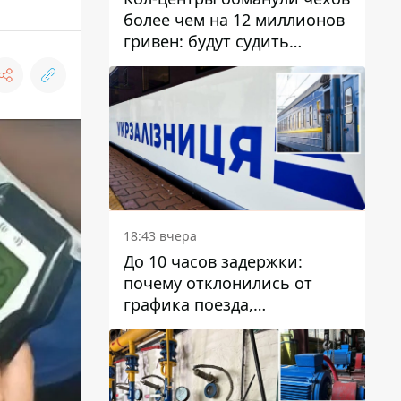
более чем на 12 миллионов
гривен: будут судить
днепрянина,
организовавшего
транснациональную
преступную организацию
18:43 вчера
До 10 часов задержки:
почему отклонились от
графика поезда,
курсирующие через Днепр
и область