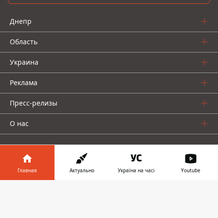
Днепр
Область
Украина
Реклама
Пресс-релизы
О нас
Главная
Актуально
Україна на часі
Youtube
Информатор в
Информатор проекты
Скачать
телефоне
👉
Информатор
Информатор
Информатор