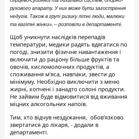
серцево-судинної та дихальної систем, опорно-
рухового апарату. У них може бути загострення
недугів. Також в групі ризику літні люди, малюки
та вагітні жінки», – розповіли в департаменті.
Щоб уникнути наслідків перепадів
температури, медики радять вдягатися по
погоді, знизити фізичне навантаження і
включити до раціону більше фруктів та
овочів, кисломолочних продуктів, а
споживання м'яса, навпаки, звести до
мінімуму. Необхідно виключити з меню
жирні, копчені і занадто солоні продукти.
Не зайвим буде відмовитися від вживання
міцних алкогольних напоїв.
Тим, хто відчув нездужання, обов’язково
звертатися до лікаря, - додали в
департаменті.