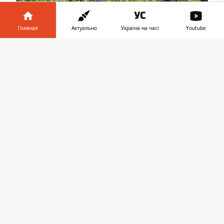
Главная
Актуально
Україна на часі
Youtube
Информатор в
Скачать
телефоне
👉
Правоохранители работают на месте
происшествия
Труп был обнаружен в балке в районе
улицы Черкасская.
Балка в районе улицы Черкасская
По словам патрульных, тело нашел