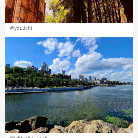
@you.lchi
@viktoriia__le_vi