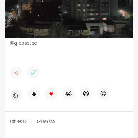
@glebastee
♥
🔥
😭
😆
😡
👍
ТОП ФОТО
INSTAGRAM