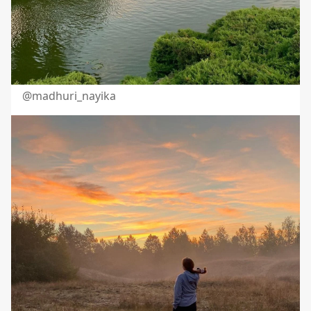
@madhuri_nayika