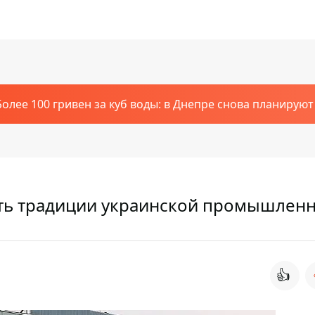
Более 100 гривен за куб воды: в Днепре снова планирую
ать традиции украинской промышлен
👍