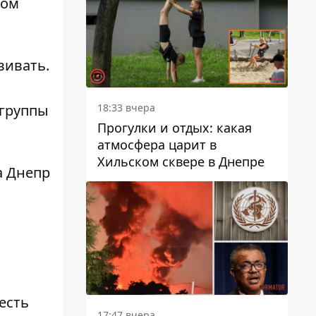
том
вивать.
18:33 вчера
 группы
Прогулки и отдых: какая
атмосфера царит в
Хильском сквере в Днепре
а Днепр
есть
17:47 вчера