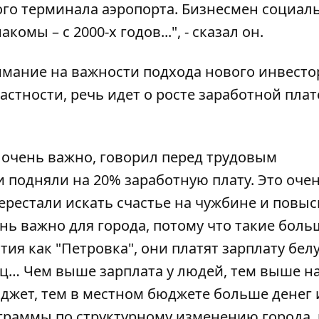
ого терминала аэропорта. Бизнесмен социал
мы – с 2000-х годов...", - сказал он.
имание на важности подхода нового инвесто
стности, речь идет о росте заработной плат
я очень важно, говорил перед трудовым
и подняли на 20% заработную плату. Это оче
ерестали искать счастье на чужбине и повы
нь важно для города, потому что такие боль
я как "Петровка", они платят зарплату бел
иц… Чем выше зарплата у людей, тем выше на
джет, тем в местном бюджете больше денег 
граммы по структурному изменению города, 