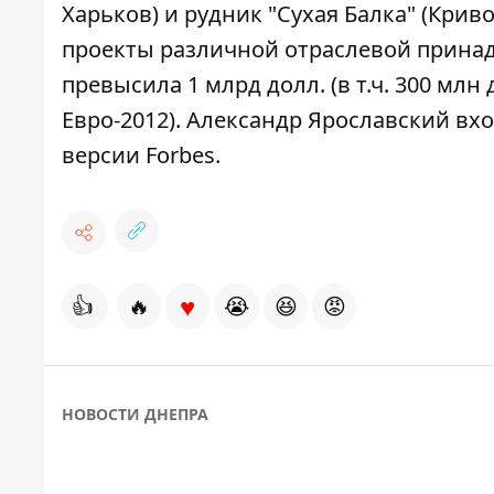
Харьков) и рудник "Сухая Балка" (Крив
проекты различной отраслевой принад
превысила 1 млрд долл. (в т.ч. 300 мл
Евро-2012). Александр Ярославский вх
версии Forbes.
♥
👍
🔥
😭
😆
😡
НОВОСТИ ДНЕПРА