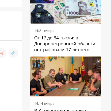
14:21 вчера
От 17 до 34 тысяч: в
Днепропетровской области
оштрафовали 17-летнего
парня за развлекательный
стрим в полицейской
форме
14:14 вчера
В Каменском планируют