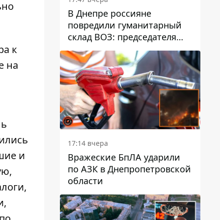
ьно
В Днепре россияне
повредили гуманитарный
склад ВОЗ: председателя
организации критикуют за
ра к
"неоднозначное"
е на
сообщение
нь
сились
17:14 вчера
шие и
Вражеские БпЛА ударили
по АЗК в Днепропетровской
ую,
области
логи,
и,
по