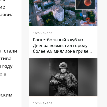
ие
заявил
16:58 вчера
Баскетбольный клуб из
Днепра возместил городу
, стали
более 9,8 миллиона гривен
долга
ктива
 году
о в
вским
15:58 вчера